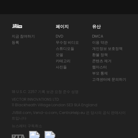
페이지
유산
지금 참여하기
DVD
DMCA
등록
무수정 비디오
이용 약관
스튜디오들
개인정보 보호정책
모델
환불 정책
카테고리
콘텐츠 제거
사진들
웹마스터
부모 통제
고객센터에 문의하기
18 U.S.C. 2257 기록 보관 요청 준수 성명
VECTOR INNOVATIONS LTD
11 Blackheath Village London SE3 9LA England
JVBill.com
,
Vend-o.com
,
CentroHelp.eu
은 당사의 공식 판매사이
트입니다
뉴스레터 구독취소